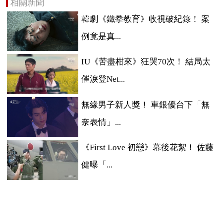
相關新聞
韓劇《鐵拳教育》收視破紀錄！ 案
例竟是真...
IU《苦盡柑來》狂哭70次！ 結局太
催淚登Net...
無緣男子新人獎！ 車銀優台下「無
奈表情」...
《First Love 初戀》幕後花絮！ 佐藤
健曝「...