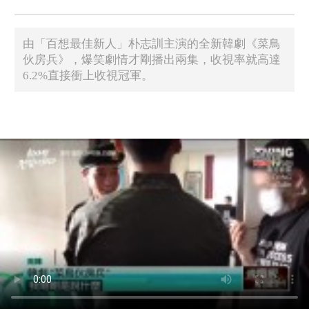
由「百想最佳新人」朴志訓主演的全新韓劇《菜鳥
伙房兵》，爆笑劇情才剛播出兩集，收視率就高達
6.2%直接衝上收視冠軍。