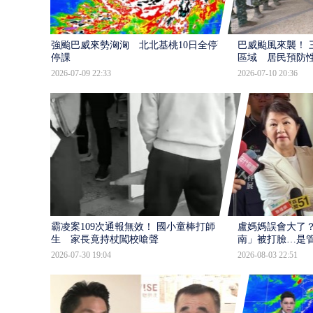
強颱巴威來勢洶洶 北北基桃10日全停班
巴威颱風來襲！ 
停課
區域 居民預防
2026-07-09 22:33
2026-07-10 20:36
霸凌案109次通報無效！ 國小童棒打師
盧媽媽誤會大了？
生 家長竟持杖闖校嗆聲
南」被打臉…是
2026-07-30 19:04
2026-08-03 22:51