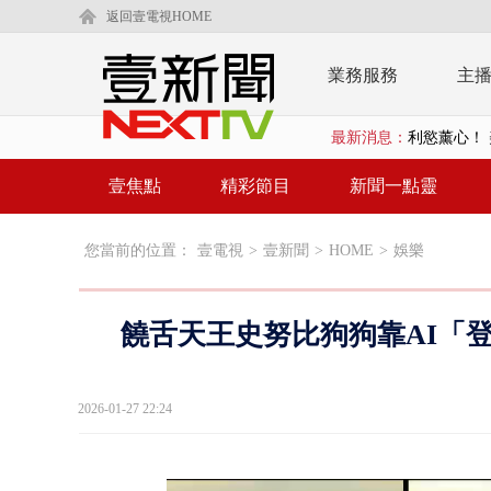
返回壹電視HOME
業務服務
主
最新消息：
利慾薰心！ 
早餐店放迷你
壹焦點
精彩節目
新聞一點靈
賴清德「0看
您當前的位置：
壹電視
>
壹新聞
>
HOME
>
娛樂
EZ WAY
救生員大武崙
饒舌天王史努比狗狗靠AI「登頂
狠詐慈濟「1
漢光42號
2026-01-27 22:24
暗網買500
貨車鬼切釀