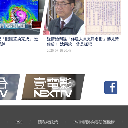
「眼牆置換完成」 進入
疑情治間諜「佈建人員支津名冊」赫見黃
變胖
偉哲！ 沈榮欽：曾是抓耙
2026-07-16 20:48
RSS
隱私權政策
IWIN網路內容防護機構