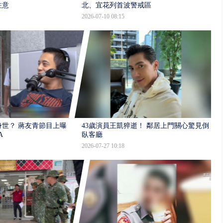
注意
北、宜花列首波警戒區
2026-07-10 08:15
世？ 蔣友青節目上曝：
43歲演員王凱猝逝！ 鄰居上門關心驚見倒
A
臥客廳
2026-07-27 10:18