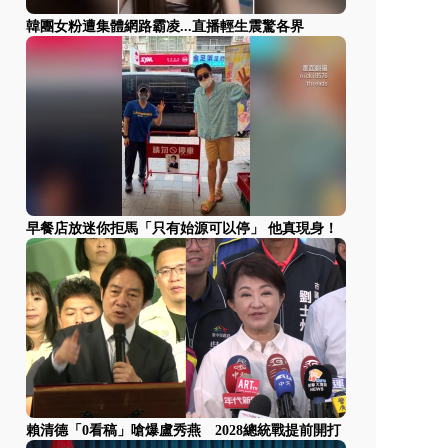
韓團女粉遭集體網路霸凌...直播輕生震驚各界
早餐店放迷你拒馬「只有始源可以停」 他真現身！
賴清德「0看稿」嗆爆盧秀燕 2028總統戰提前開打