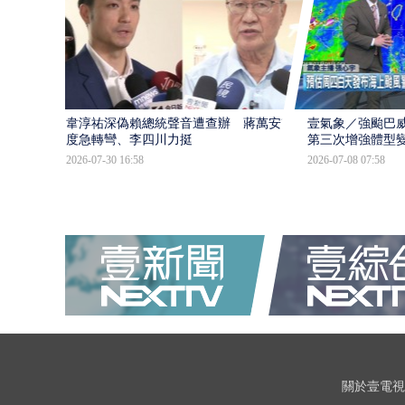
韋淳祐深偽賴總統聲音遭查辦 蔣萬安態
壹氣象／強颱巴威
度急轉彎、李四川力挺
第三次增強體型
2026-07-30 16:58
2026-07-08 07:58
關於壹電視