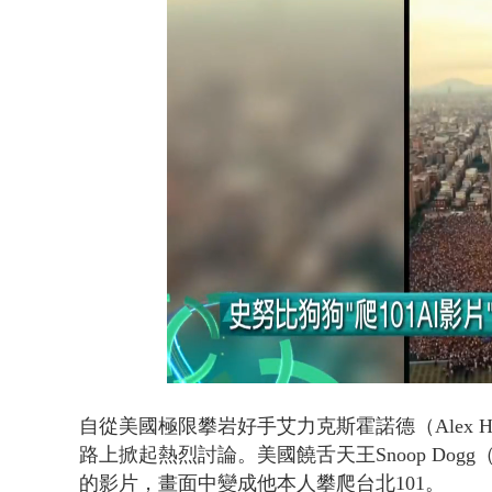
白海豚逼近.
Loaded
:
Unmute
38.40%
自從美國極限攀岩好手艾力克斯霍諾德（Alex H
路上掀起熱烈討論。美國饒舌天王
Snoop Do
的影片，畫面中變成他本人攀爬台北101。