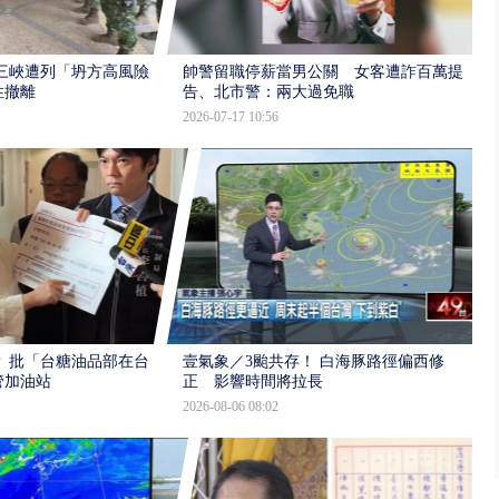
三峽遭列「坍方高風險」
帥警留職停薪當男公關 女客遭詐百萬提
性撤離
告、北市警：兩大過免職
2026-07-17 10:56
 批「台糖油品部在台
壹氣象／3颱共存！ 白海豚路徑偏西修
管加油站
正 影響時間將拉長
2026-08-06 08:02