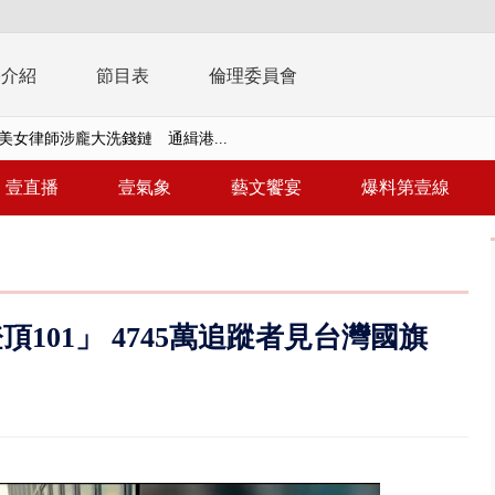
播介紹
節目表
倫理委員會
美女律師涉龐大洗錢鏈 通緝港...
拒馬「只有始源可以停」 他真...
壹直播
壹氣象
藝文饗宴
爆料第壹線
稿」嗆爆盧秀燕 2028總統戰提...
個資爭議 連戰媳婦轟財政部不負責任
戲水失蹤！ 搜救艇翻覆4警消落...
101」 4745萬追蹤者見台灣國旗
0.8億」 名律師聯手掮客騙買「B...
演習第二日 防護關鍵基礎設施
0萬筆個資！ 網軍洩密中共遭起訴...
禍 砂石車為閃避悚撞4車釀3傷