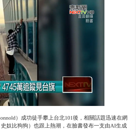
..北市「颱風整備假」？ 蔣萬安...
onnold）成功徒手攀上台北101後，相關話題迅速在網
gg（史奴比狗狗）
也跟上熱潮，在臉書發布一支由AI生成