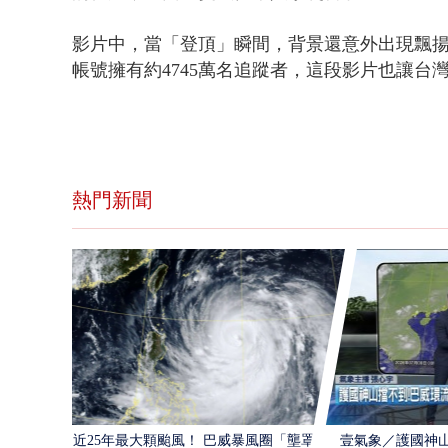
影片中，當「登頂」瞬間，背景還意外出現飄揚的中
帳號擁有約4745萬名追蹤者，這段影片也讓台
熱門新聞
近25年最大顆颱風！ 巴威暴風圈「壟罩4
壹氣象／護國神山