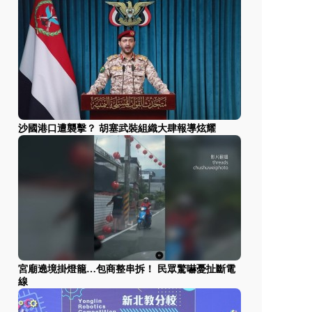
沙國港口遭襲擊？ 胡塞武裝組織大肆報導炫耀
宮廟遶境掛燈籠…包商整串拆！ 民眾驚嚇憂扯斷電
線