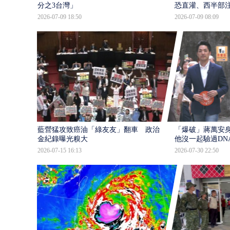
分之3台灣」
恐直灌、西半部
2026-07-09 18:50
2026-07-09 08:09
藍營猛攻致癌油「綠友友」翻車 政治獻
「爆破」蔣萬安身
金紀錄曝光糗大
他沒一起驗過DN
2026-07-15 16:13
2026-07-30 22:50