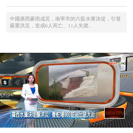
中國廣西豪雨成災，南寧市的六藍水庫決堤，引發
嚴重洪災，造成6人死亡、11人失蹤。