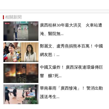
相關新聞
廣西桂林30年最大洪災 火車站遭
淹、醫院無...
鄭麗文、盧秀燕捐熊本百萬！ 中國
網友怒：...
中國又爆炸！ 廣西深夜連環爆傳巨
響 釀7死...
華南暴雨「廣西慘淹」！ 警消出動
護送考生...