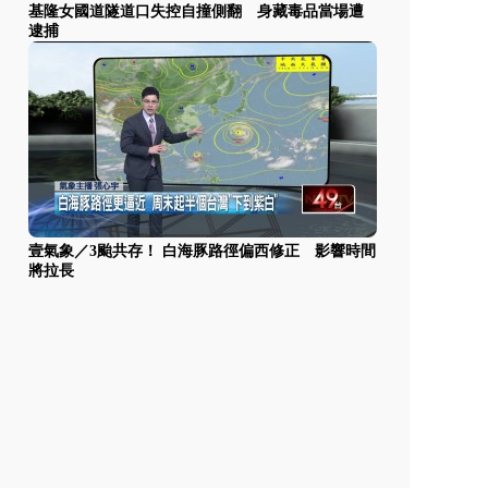
基隆女國道隧道口失控自撞側翻 身藏毒品當場遭
逮捕
壹氣象／3颱共存！ 白海豚路徑偏西修正 影響時間
將拉長