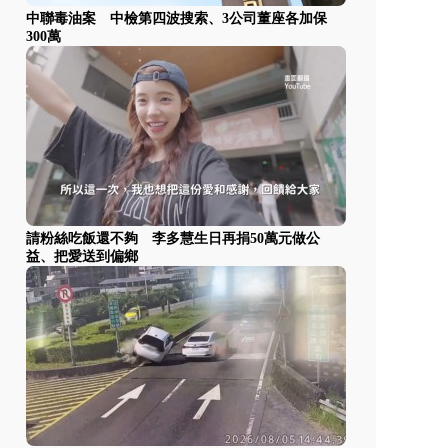
中聯毒油案 中檢第四波搜索、3公司董座各加保
300萬
請粉絲吃飯還不夠 李多慧生日再捐50萬元做公
益、把愛送到偏鄉