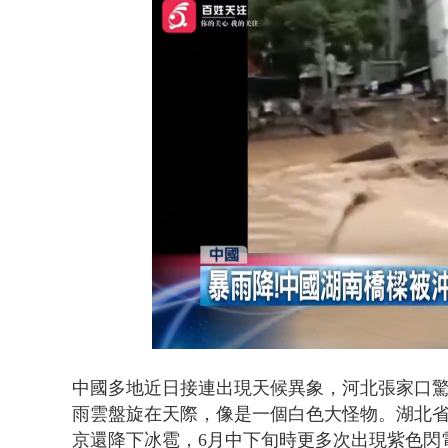
演哪齣？ 情
Loaded
:
Unmute
43.68%
中國多地近日接連出現天候異象，河北張家口
雨雲盤旋在天際，像是一個白色大怪物。湖北省
京還降下冰雹，6月中下旬時更多次出現紫色閃