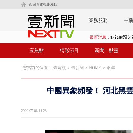
返回壹電視HOME
業務服務
主
最新消息：
缺錢偷竊失風
漢光42號演
壹焦點
精彩節目
新聞一點靈
壹氣象／3颱
您當前的位置：
壹電視
>
壹新聞
>
HOME
>
兩岸
沈伯洋、蔣萬
北市科長帳戶
中國異象頻發！ 河北黑
台糖副總抱油
中聯毒油案中
2026-07-08 11:28
詭！ 轎車凌
桃園上演絕命