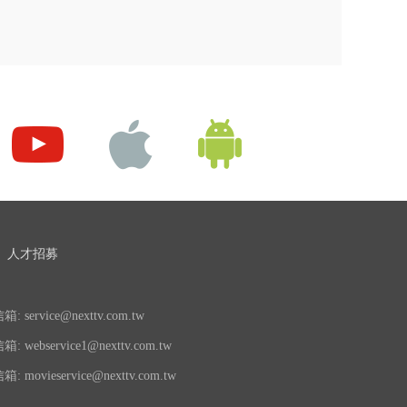
人才招募
 service@nexttv.com.tw
 webservice1@nexttv.com.tw
 movieservice@nexttv.com.tw