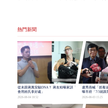
熱門新聞
從未跟蔣萬安驗DNA？ 蔣友柏曝家訓「不
盧秀燕喊「抓毒
會用姓氏拿好處」
曝市府「7/3就跟業
2026-08-04 18:52
2026-08-03 15:25