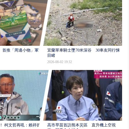
 首推「周邊小物」軍武
宜蘭單車騎士墜70米深谷 30車友同行悚
目睹
2026-08-02 19:32
！ 柯文哲再吼：賴祥德
高市早苗首訪熊本災區 直升機上空視