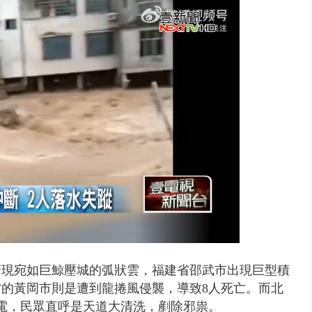
侶吵架「女開門跳車」 違法道交...
驚現宛如巨鯨壓城的弧狀雲，福建省邵武市出現巨型積
的黃岡市則是遭到龍捲風侵襲，導致8人死亡。而北
電，民眾直呼是天道大清洗，剷除邪祟。