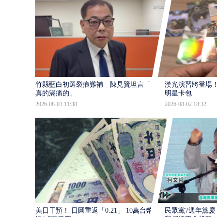
竹縣藍白初選裂痕難補 陳見賢坦言「心
漢光演習將登場！
真的滿痛的」
明星卡包
2026-08-03 11:38
2026-08-02 18:32
美日干預！ 日圓重返「0.21」 10萬台幣少
民眾黨7週年黨慶