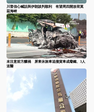
川普信心喊話與伊朗談判順利 有望周四開放荷莫
茲海峽
未注意前方釀禍 屏東休旅車追撞貨車成廢鐵、3人
送醫