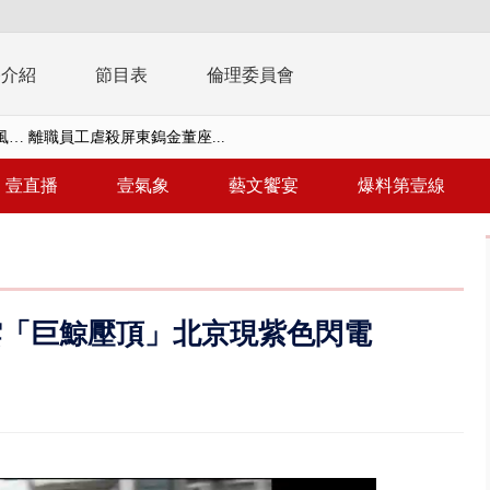
播介紹
節目表
倫理委員會
… 離職員工虐殺屏東鎢金董座...
習今登場 10天9夜無劇本、全旅...
壹直播
壹氣象
藝文饗宴
爆料第壹線
共存！ 白海豚路徑偏西修正 影...
安簽名「都塗銷」 饒河夜市百...
多出64萬遭疑涉貪 檢察官揭善...
雲「巨鯨壓頂」北京現紫色閃電
進立院 姜至剛認裁示放行20%...
檢第4波搜索 3公司董座各「加...
晨滑行自撞護欄 男癱坐死「車...
終結站！ 騎到一半「天降電線...