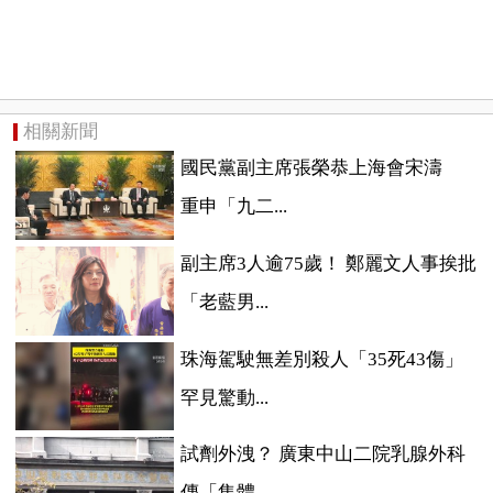
相關新聞
國民黨副主席張榮恭上海會宋濤
重申「九二...
副主席3人逾75歲！ 鄭麗文人事挨批
「老藍男...
珠海駕駛無差別殺人「35死43傷」
罕見驚動...
試劑外洩？ 廣東中山二院乳腺外科
傳「集體...