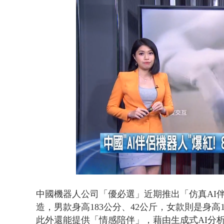
早餐店放迷你
Loaded
:
Unmute
51.44%
中國機器人公司「優必選」近期推出「仿真AI
造，男款身高183公分、42公斤，女款則是身高
此外還能提供「情感陪伴」，藉由生成式AI分