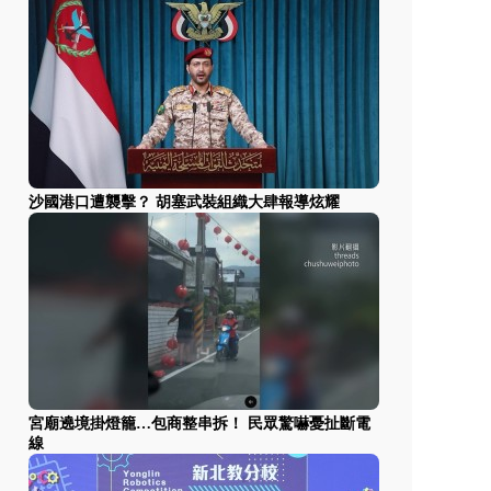
沙國港口遭襲擊？ 胡塞武裝組織大肆報導炫耀
宮廟遶境掛燈籠…包商整串拆！ 民眾驚嚇憂扯斷電
線