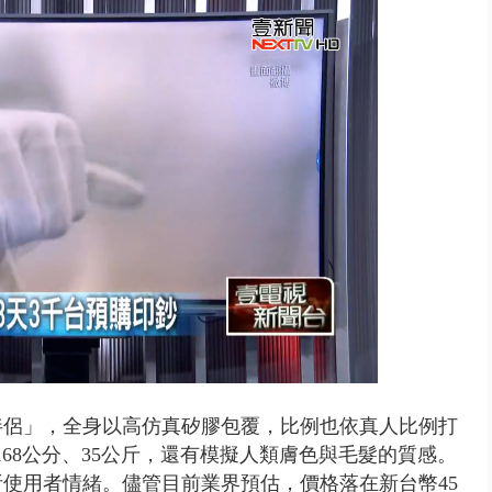
拒馬「只有始源可以停」 他真...
伴侶」，全身以高仿真矽膠包覆，比例也依真人比例打
168公分、35公斤，還有模擬人類膚色與毛髮的質感。
析使用者情緒。儘管目前業界預估，價格落在新台幣45