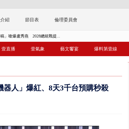
播介紹
節目表
倫理委員會
稿」嗆爆盧秀燕 2028總統戰提...
個資爭議 連戰媳婦轟財政部不負責任
壹直播
壹氣象
藝文饗宴
爆料第壹線
戲水失蹤！ 搜救艇翻覆4警消落...
0.8億」 名律師聯手掮客騙買「B...
演習第二日 防護關鍵基礎設施
機器人」爆紅、8天3千台預購秒殺
0萬筆個資！ 網軍洩密中共遭起訴...
禍 砂石車為閃避悚撞4車釀3傷
..北市「颱風整備假」？ 蔣萬安...
美女律師涉龐大洗錢鏈 通緝港...