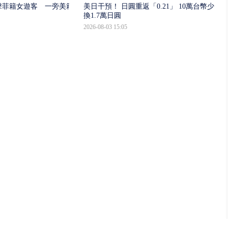
擊菲籍女遊客 一旁美籍
美日干預！ 日圓重返「0.21」 10萬台幣少
換1.7萬日圓
2026-08-03 15:05