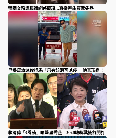
韓團女粉遭集體網路霸凌...直播輕生震驚各界
早餐店放迷你拒馬「只有始源可以停」 他真現身！
賴清德「0看稿」嗆爆盧秀燕 2028總統戰提前開打