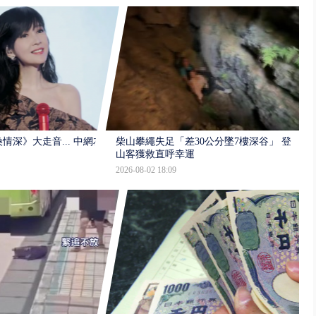
情深》大走音... 中網友
柴山攀繩失足「差30公分墜7樓深谷」 登
」
山客獲救直呼幸運
2026-08-02 18:09