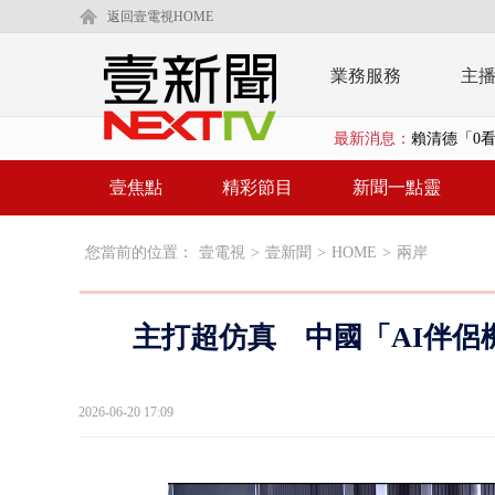
返回壹電視HOME
業務服務
主
最新消息：
賴清德「0看
EZ WAY
壹焦點
精彩節目
新聞一點靈
救生員大武崙
您當前的位置：
壹電視
>
壹新聞
>
HOME
>
兩岸
狠詐慈濟「1
漢光42號
主打超仿真 中國「AI伴侶
暗網買500
貨車鬼切釀
2026-06-20 17:09
白海豚逼近.
利慾薰心！ 