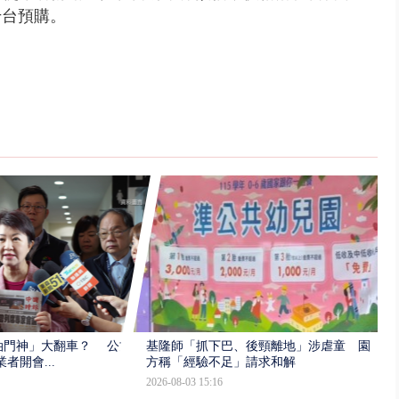
千台預購。
油門神」大翻車？ 公文
基隆師「抓下巴、後頸離地」涉虐童 園
者開會...
方稱「經驗不足」請求和解
2026-08-03 15:16