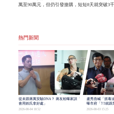
萬至90萬元，但仍引發搶購，短短8天就突破3
熱門新聞
從未跟蔣萬安驗DNA？ 蔣友柏曝家訓「不
盧秀燕喊「抓毒
會用姓氏拿好處」
曝市府「7/3就跟業
2026-08-04 18:52
2026-08-03 15:25