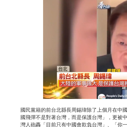
「鯨魚」挾
Loaded
:
Unmute
40.91%
國民黨籍的前台北縣長周錫瑋除了上個月在中
國飛彈不是對著台灣，而是保護台灣」，更被
灣人砲轟「目前只有中國會欺負台灣」、「你