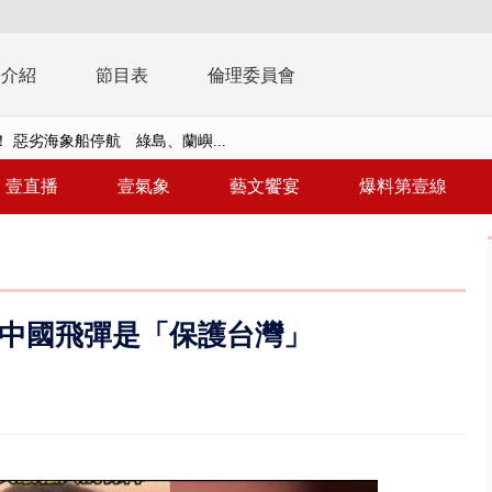
播介紹
節目表
倫理委員會
 惡劣海象船停航 綠島、蘭嶼...
告發詐欺 購屋綁定違法農地持分
壹直播
壹氣象
藝文饗宴
爆料第壹線
大逆轉！ 證實慈濟買BNT遭詐10...
t天花板崩落「鷹架倒塌」砸傷嬤 客...
10億！ 豪宅藏「9千萬鈔票磚、...
中國飛彈是「保護台灣」
 「一鴨三吃」、「客家攪福」...
 雨彈將炸台中以北 不排除明...
取消！ 滯留旅客「拚手速」搶...
視察城鎮韌性演習 AIT高雄分...