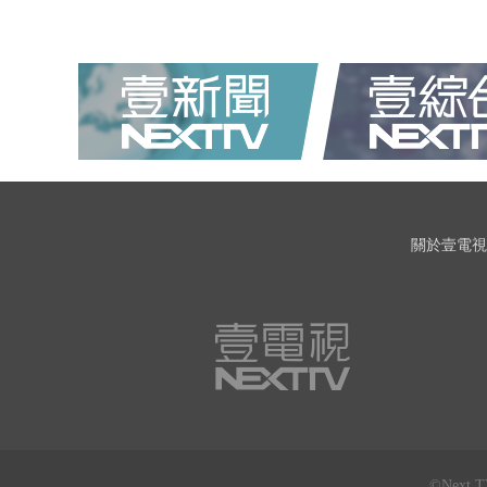
關於壹電視
©Next 