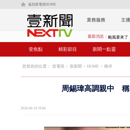
返回壹電視HOME
業務服務
主
最新消息：
颱風要來了！
廣川建設遭
壹焦點
精彩節目
新聞一點靈
「疫苗採購」
您當前的位置：
壹電視
>
壹新聞
>
HOME
>
兩岸
LaLapor
名律狠詐慈濟
周錫瑋高調親中 稱
父親節限定！
白海豚海警！
2026-06-19 19:04
沖繩機場航班
蕭美琴赴高雄