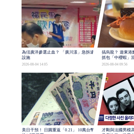
為佀廣洋參選止血？ 「廣川漾」急拆違規
搞烏龍？ 遊東港
設施
抓包「中櫻蝦」
2026-08-04 14:05
2026-08-04 09:56
美日干預！ 日圓重返「0.21」 10萬台幣少
才剛與法國男模