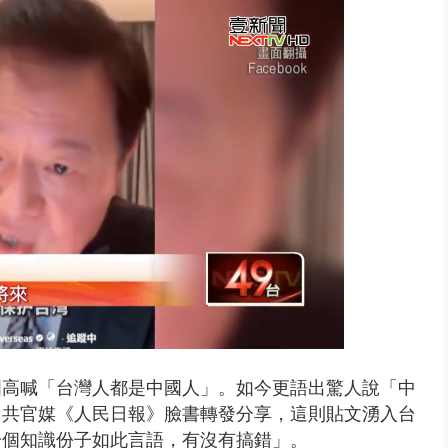
風雨肆虐菲律賓 土石流災情釀6
國高喊「台灣人都是中國人」。如今更語出驚人說「中
中共官媒
《人民日報》臉書轉發
分享，這則貼文
湧入台
一個知識份子如此言語，有沒有搞錯」。