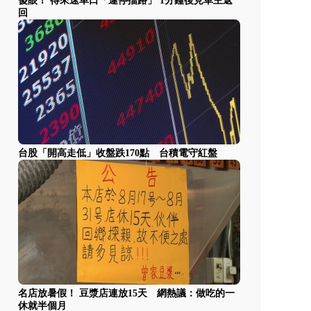
傻眼！ 得來速車口「違停擋路」 1分鐘後見車主返
回
台股「開高走低」收盤跌170點 台積電守紅盤
名店放暑假！ 豆漿店連放15天 網熱議：做吃的一
休就半個月