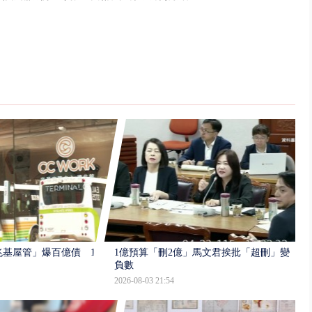
基屋管」爆百億債 187
1億預算「刪2億」馬文君挨批「超刪」變
負數
2026-08-03 21:54