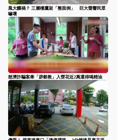
風大釀禍？ 三層樓鷹架「整面倒」 巨大聲響民眾
嚇壞
慈濟詐騙案牽「辟穀教」入營花近2萬還得喝精油