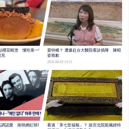
點櫻花蝦堡 懂吃客一吃
耍特權？ 遭爆赴台大醫院看診插隊 陳昭
混充
姿致歉
2026-08-03 14:15
高調認愛 南韓網紅韓瑞
看過「享七世福報」？ 故宮北院龍藏經特