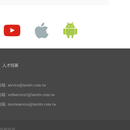
人才招募
 service@nexttv.com.tw
 webservice1@nexttv.com.tw
 movieservice@nexttv.com.tw
公司 版權所有