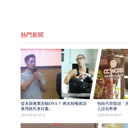
熱門新聞
從未跟蔣萬安驗DNA？ 蔣友柏曝家訓「不
包租代管龍頭「兆
會用姓氏拿好處」
人設自救會
2026-08-04 18:52
2026-08-04 09:37