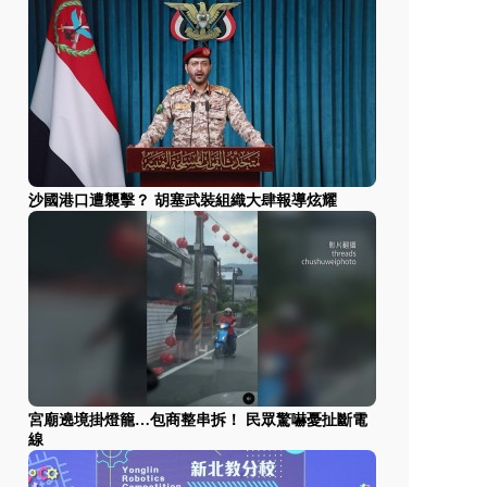
沙國港口遭襲擊？ 胡塞武裝組織大肆報導炫耀
宮廟遶境掛燈籠…包商整串拆！ 民眾驚嚇憂扯斷電
線