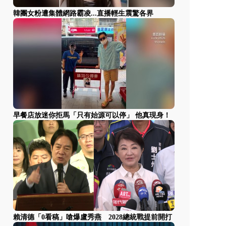
韓團女粉遭集體網路霸凌...直播輕生震驚各界
早餐店放迷你拒馬「只有始源可以停」 他真現身！
賴清德「0看稿」嗆爆盧秀燕 2028總統戰提前開打