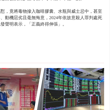
怨懟，竟將毒物摻入咖啡膠囊、水瓶與威士忌中，甚至
、動機惡劣且毫無悔意，2024年依故意殺人罪判處死
也發聲明表示，「正義終得伸張」。