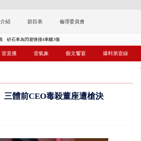
播介紹
節目表
倫理委員會
..北市「颱風整備假」？ 蔣萬安...
美女律師涉龐大洗錢鏈 通緝港...
壹直播
壹氣象
藝文饗宴
爆料第壹線
拒馬「只有始源可以停」 他真...
稿」嗆爆盧秀燕 2028總統戰提...
個資爭議 連戰媳婦轟財政部不負責任
 三體前CEO毒殺董座遭槍決
戲水失蹤！ 搜救艇翻覆4警消落...
0.8億」 名律師聯手掮客騙買「B...
演習第二日 防護關鍵基礎設施
0萬筆個資！ 網軍洩密中共遭起訴...