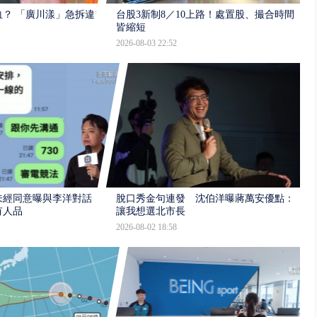
？ 「廣川漾」急拆違規
台股3新制8／10上路！處置股、撮合時間
皆縮短
2026-08-03 22:52
未經同意曝與李洋對話
脫口秀金句連發 沈伯洋曝蔣萬安優點：
有人品
讓我想選北市長
2026-08-02 18:58