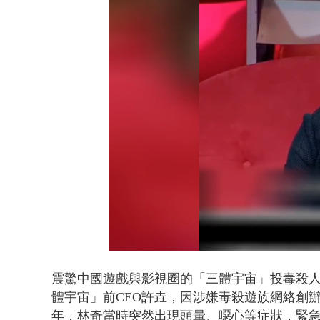
貨車鬼切釀
Loaded
:
Unmute
44.53%
震驚中國遊戲與影視圈的「三體宇宙」投毒殺
體宇宙」前CEO許垚，因涉嫌毒殺遊族網絡創辦
年，林奇當時突然出現頭暈、噁心等症狀，緊急