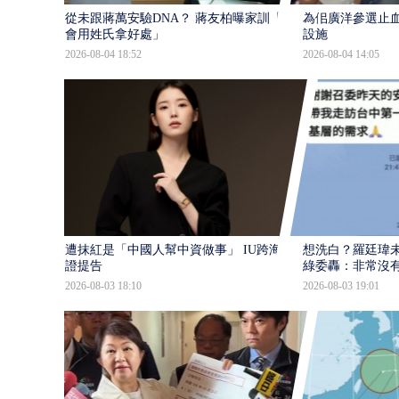
從未跟蔣萬安驗DNA？ 蔣友柏曝家訓「不
為佀廣洋參選止血
會用姓氏拿好處」
設施
2026-08-04 18:52
2026-08-04 14:05
遭抹紅是「中國人幫中資做事」 IU跨海蒐
想洗白？羅廷瑋
證提告
綠委轟：非常沒
2026-08-03 18:10
2026-08-03 19:01