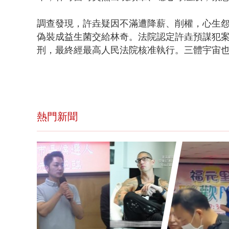
調查發現，許垚疑因不滿遭降薪、削權，心生
偽裝成益生菌交給林奇。法院認定許垚預謀犯案
刑，最終經最高人民法院核准執行。三體宇宙
熱門新聞