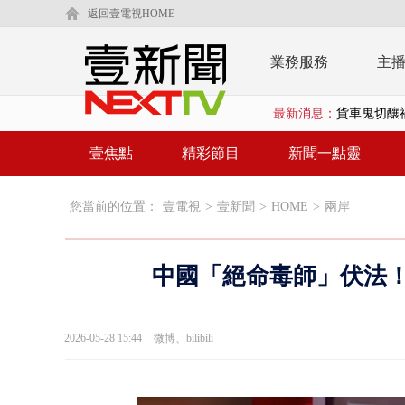
返回壹電視HOME
業務服務
主
最新消息：
白海豚逼近.
利慾薰心！ 
壹焦點
精彩節目
新聞一點靈
早餐店放迷你
您當前的位置：
壹電視
>
壹新聞
>
HOME
>
兩岸
賴清德「0看
EZ WAY
中國「絕命毒師」伏法！
救生員大武崙
狠詐慈濟「1
2026-05-28 15:44
微博、bilibili
漢光42號
暗網買500