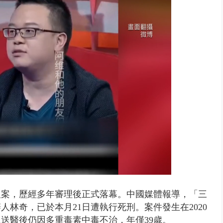
禍 砂石車為閃避悚撞4車釀3傷
人案，歷經多年審理後正式落幕。中國媒體報導，「三
人林奇，已於本月21日遭執行死刑。案件發生在2020
送醫後仍因多重毒素中毒不治，年僅39歲。