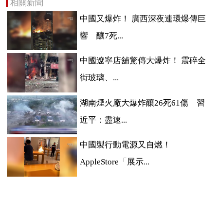
相關新聞
中國又爆炸！ 廣西深夜連環爆傳巨
響 釀7死...
中國遼寧店舖驚傳大爆炸！ 震碎全
街玻璃、...
湖南煙火廠大爆炸釀26死61傷 習
近平：盡速...
中國製行動電源又自燃！
AppleStore「展示...