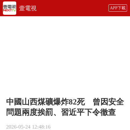
壹電視
APP下載
中國山西煤礦爆炸82死 曾因安全
問題兩度挨罰、習近平下令徹查
2026-05-24 12:48:16