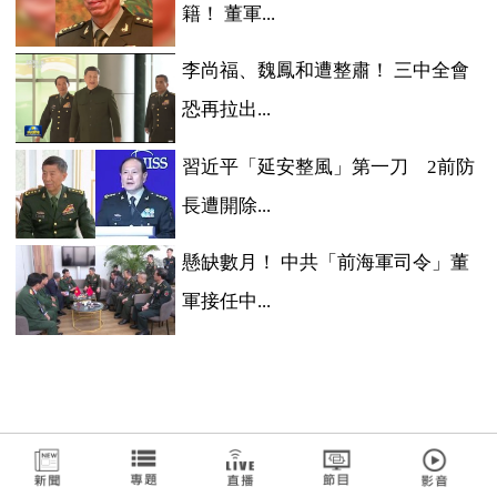
籍！ 董軍...
李尚福、魏鳳和遭整肅！ 三中全會
恐再拉出...
習近平「延安整風」第一刀 2前防
長遭開除...
懸缺數月！ 中共「前海軍司令」董
軍接任中...