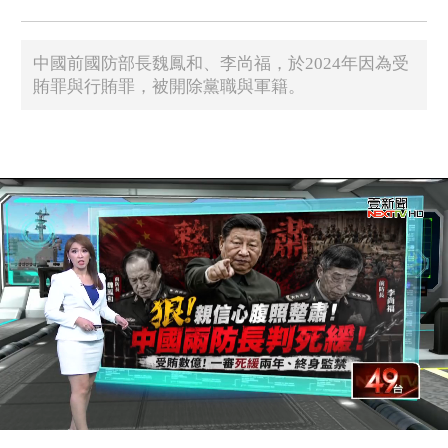
中國前國防部長魏鳳和、李尚福，於2024年因為受
賄罪與行賄罪，被開除黨職與軍籍。