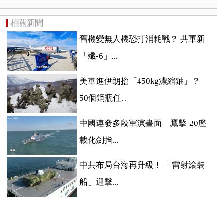
相關新聞
舊機變無人機恐打消耗戰？ 共軍新
「殲-6」...
美軍進伊朗搶「450kg濃縮鈾」？
50個鋼瓶任...
中國連發多段軍演畫面 鷹擊-20艦
載化劍指...
中共布局台海再升級！ 「雷射滾裝
船」迎擊...